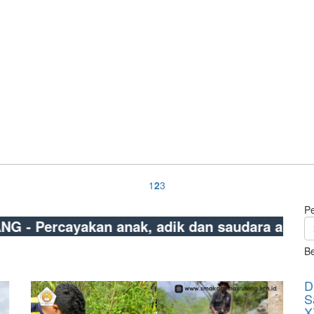
1
2
3
P
akan anak, adik dan saudara anda pada kami
Be
D
S
X