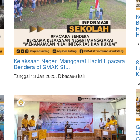
K
B
R
H
Ta
Kejaksaan Negeri Manggarai Hadiri Upacara
S
Bendera di SMAK St...
L
K
Tanggal 13 Jan 2025, Dibaca66 kali
Ta
G
2
G