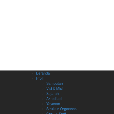
Beranda
Profil
Sambutan
Visi & Misi
Sejarah
Akreditasi
Yayasan
Struktur Organisasi
Guru & Staff