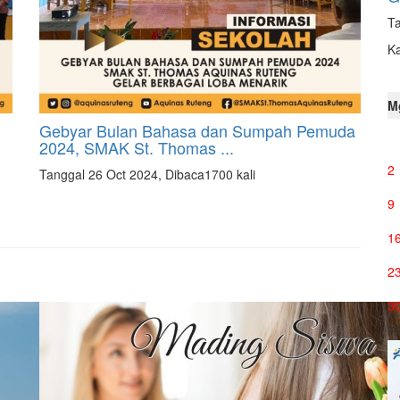
Ta
K
M
Gebyar Bulan Bahasa dan Sumpah Pemuda
2024, SMAK St. Thomas ...
2
Tanggal 26 Oct 2024, Dibaca1700 kali
9
1
2
3
P