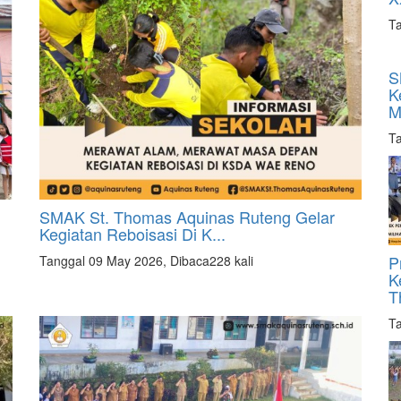
Ta
S
K
M
Ta
SMAK St. Thomas Aquinas Ruteng Gelar
Kegiatan Reboisasi Di K...
P
Tanggal 09 May 2026, Dibaca228 kali
K
T
Ta