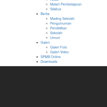
Materi Pembelajaran
Silabus
Berita
Mading Sekolah
Pengumuman
Pendidikan
Sekolah
Umum
Galeri
Galeri Foto
Galeri Video
SPMB Online
Downloads