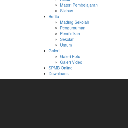
Materi Pembelajaran
Silabus
Berita
Mading Sekolah
Pengumuman
Pendidikan
Sekolah
Umum
Galeri
Galeri Foto
Galeri Video
SPMB Online
Downloads