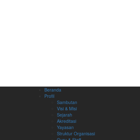
Beranda
Profil
Sambutan
Visi & Misi
Sejarah
Akreditasi
Yayasan
Struktur Organisasi
Guru & Staff