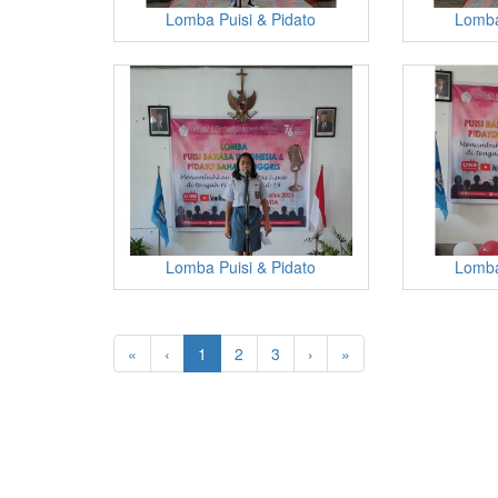
Lomba Puisi & Pidato
Lomba
Lomba Puisi & Pidato
Lomba
«
‹
1
2
3
›
»