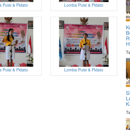
 Puisi & Pidato
Lomba Puisi & Pidato
K
B
R
H
Ta
 Puisi & Pidato
Lomba Puisi & Pidato
S
L
K
Ta