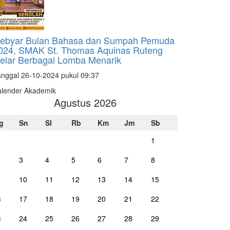
ebyar Bulan Bahasa dan Sumpah Pemuda
024, SMAK St. Thomas Aquinas Ruteng
elar Berbagai Lomba Menarik
nggal 26-10-2024 pukul 09:37
alender Akademik
Agustus 2026
g
Sn
Sl
Rb
Km
Jm
Sb
1
3
4
5
6
7
8
10
11
12
13
14
15
6
17
18
19
20
21
22
3
24
25
26
27
28
29