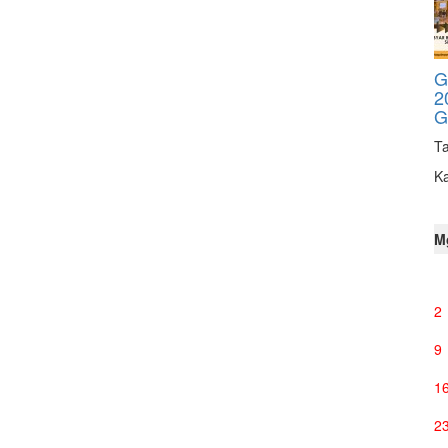
G
2
G
Ta
K
M
2
9
1
2