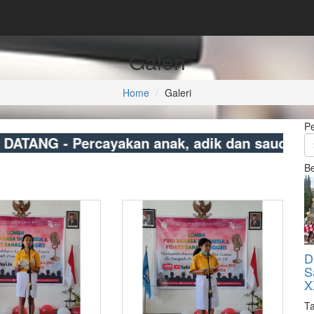
Galeri
Home
Galeri
P
Percayakan anak, adik dan saudara anda pada
Be
D
S
X
Ta