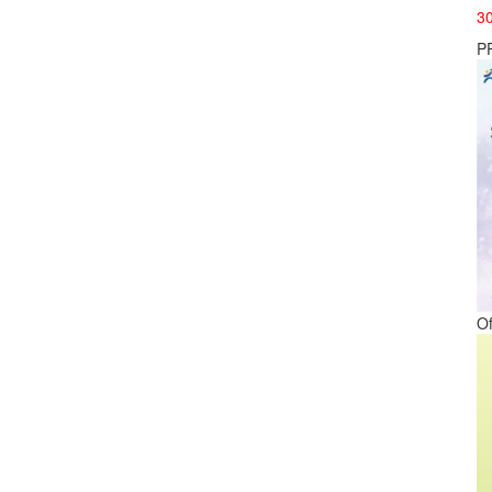
3
P
Of