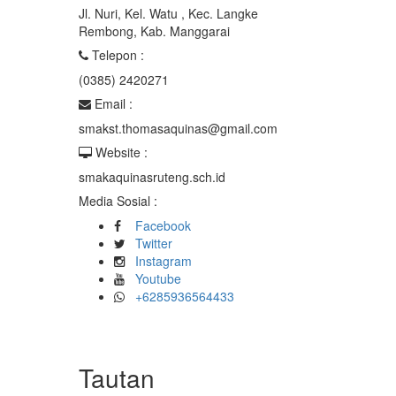
Jl. Nuri, Kel. Watu , Kec. Langke
Rembong, Kab. Manggarai
Telepon :
(0385) 2420271
Email :
smakst.thomasaquinas@gmail.com
Website :
smakaquinasruteng.sch.id
Media Sosial :
Facebook
Twitter
Instagram
Youtube
+6285936564433
Tautan