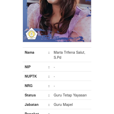
Nama
:
Maria Trifena Salut,
S.Pd
NIP
:
-
NUPTK
:
-
NRG
:
-
Status
:
Guru Tetap Yayasan
Jabatan
:
Guru Mapel
Pangkat
:
-